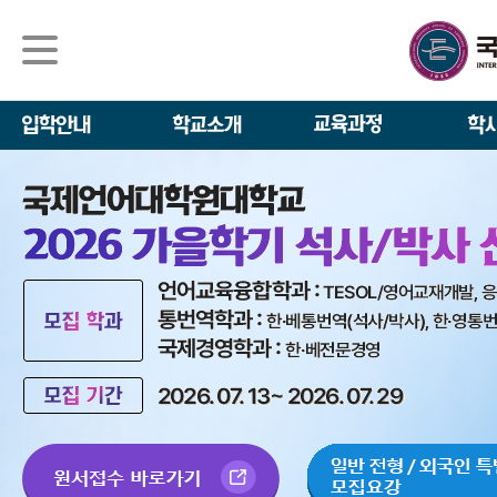
석사/박사과정
About IGSE
석사과정
학사 일정
IGSE News
장학제도
IGSE 소개
일반(내국인)전
언어교육융합학
설립 이념과 비
외국인 유학생 
TESOL & 영
모집요강
학교법인
영어·한국어교육
IGSE 발자취
외국어로서의 한
규정
학업 활동
IT 지원 안내
학교 상징
유학생 원서 접
발전기금 안내
박사과정