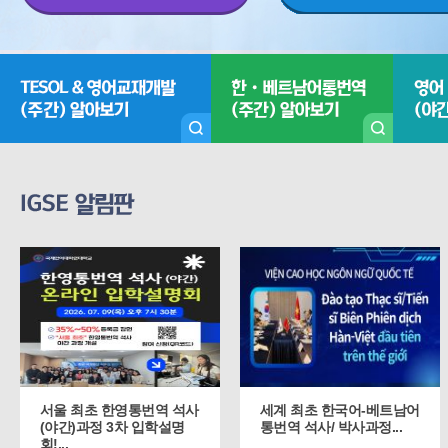
CMS 신청
언어교육융합학
대학발전기금관
응용언어학
서울 최초 한영통번역 석사
세계 최초 한국어-베트남어
(야간)과정 3차 입학설명
통번역 석사/ 박사과정...
회!...