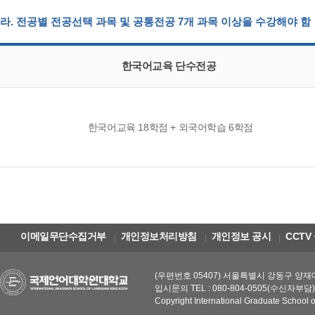
라. 전공별 전공선택 과목 및 공통전공 7개 과목 이상을 수강해야 함
한국어교육 단수전공
한국어교육 18학점 + 외국어학습 6학점
이메일무단수집거부
개인정보처리방침
개인정보 공시
CCTV
(우편번호 05407) 서울특별시 강동구 양재대로 
입시문의 TEL : 080-804-0505(수신자부담), a
Copyright International Graduate School 