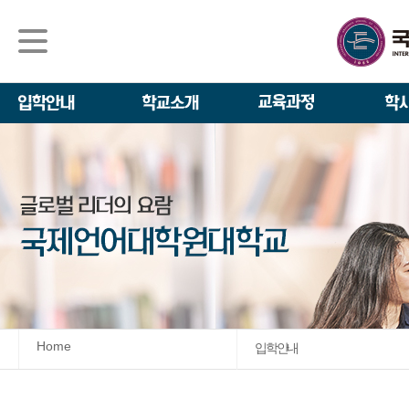
석사/박사과정
About IGSE
석사과정
학사 일정
IGSE News
장학제도
IGSE 소개
일반(내국인)전
언어교육융합학
설립 이념과 비
외국인 유학생 
TESOL & 영
모집요강
학교법인
영어·한국어교육
IGSE 발자취
외국어로서의 한
규정
학업 활동
IT 지원 안내
학교 상징
유학생 원서 접
Home
입학안내
발전기금 안내
박사과정