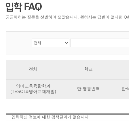
CMS 신청
언어교육융합학
대학발전기금관
응용언어학
궁금해하는 질문을 선별하여 모았습니다. 원하시는 답변이 없다면 Q&
전체
학교
영어교육융합학과
한·영통번역
한
(TESOL&영어교재개발)
입력하신 정보에 대한 검색결과가 없습니다.