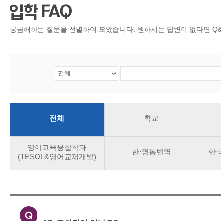
CMS 신청
언어교육융합학
대학발전기금관
응용언어학
궁금해하는 질문을 선별하여 모았습니다. 원하시는 답변이 없다면 Q&
전체
학교
영어교육융합학과
한·영통번역
한
(TESOL&영어교재개발)
17. 주차장이 있나요?