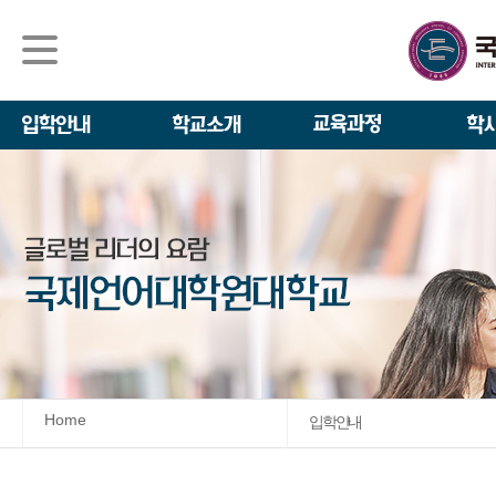
석사/박사과정
About IGSE
석사과정
학사 일정
IGSE News
장학제도
IGSE 소개
일반(내국인)전
언어교육융합학
설립 이념과 비
외국인 유학생 
TESOL & 영
모집요강
학교법인
영어·한국어교육
IGSE 발자취
외국어로서의 한
규정
학업 활동
IT 지원 안내
학교 상징
유학생 원서 접
Home
입학안내
발전기금 안내
박사과정