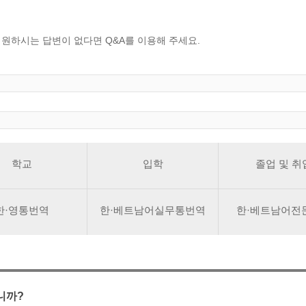
CMS 신청
언어교육융합학과
교수소개
업무추진비 공개
통번역학과
대학발전기금관리규정
적립금 운용 현황
한국어·베트남어통번역
응용언어학
원하시는 답변이 없다면 Q&A를 이용해 주세요.
학교
입학
졸업 및 취
한·영통번역
한·베트남어실무통번역
한·베트남어전
니까?