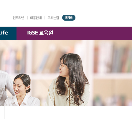
대학기구
원서접수
강의시간표
AGORA
시설안내
찾아오시는 길
국제경영학과
)
교수소개
K-융합경영
교수소개
전공
교수소개
한국·베트남 전문경영
교수소개
부속기관
학술정보원
교수·학생 지원센터
대학자체평가·
등록금심의위원회
대학정보 공시