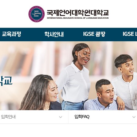
석사/박사과정 모집요강
About IGSE
석사과정
학사 일정
IGSE News
장학제도
총장실
재학생 · 졸업생 이야기
증명서 발급
IGSE 갤러리
대관안내
IGSE 소개
일반(내국인)전형 모집요강
언어교육융합학과
교수소개
역대 총장
통번역학과
언어교육융합학과
설립 이념과 비전
외국인 유학생 특별전형 모집요강
한국어·영어통번역전공
한국어·베트남어통번역(주간
TESOL & 영어교재개발(주간)
학교법인
한국어·베트남어통번역
영어·한국어교육(야간)
한국어·영어통번역(야간)
IGSE 발자취
외국어로서의 한국어교육(주간)
규정
학업 활동
IT 지원 안내
출간·출시
학교 상징
유학생 원서 접수
입학 FAQ
입학안내
입학 FAQ
발전기금 안내
박사과정
예·결산공고