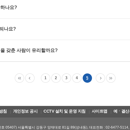
 하나요?
행되나요?
건을 갖춘 사람이 유리할까요?
1
2
3
4
5
방침
개인정보 공시
CCTV 설치 및 운영 지침
사이트맵
예ㆍ결산
호 05407) 서울특별시 강동구 양재대로 81길 89(성내동), 대표전화 : 02-6477-5114,