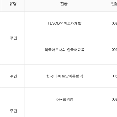
유형
전공
인
TESOL/영어교재개발
00
주간
외국어로서의 한국어교육
00
주간
한국어·베트남어통번역
00
K-융합경영
00
주간