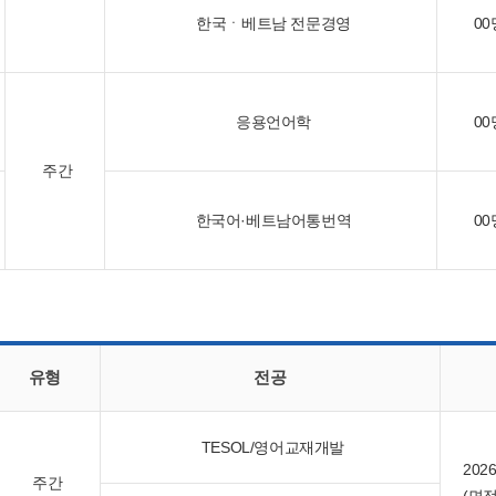
한국ㆍ베트남 전문경영
00
응용언어학
00
주간
한국어·베트남어통번역
00
유형
전공
TESOL/영어교재개발
202
주간