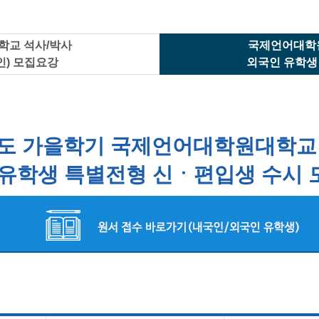
CMS 신청
언어교육융합학과
교수소개
업무추진비 공개
통번역학과
대학발전기금관리규정
적립금 운용 현황
한국어·베트남어통번역
응용언어학
교 석사/박사
국제언어대학
인) 모집요강
외국인 유학생
년도 가을학기 국제언어대학원대학교
유학생 특별전형 신ㆍ편입생 수시