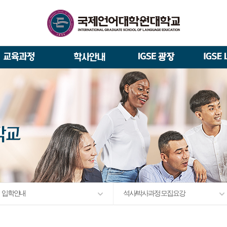
석사/박사과정 모집요강
About IGSE
석사과정
학사 일정
IGSE News
장학제도
총장실
재학생 · 졸업생 이야기
증명서 발급
IGSE 갤러리
대관안내
IGSE 소개
일반(내국인)전형 모집요강
언어교육융합학과
교수소개
역대 총장
통번역학과
언어교육융합학과
설립 이념과 비전
외국인 유학생 특별전형 모집요강
한국어·영어통번역전공
한국어·베트남어통번역(주간
TESOL & 영어교재개발(주간)
학교법인
한국어·베트남어통번역
영어·한국어교육(야간)
한국어·영어통번역(야간)
IGSE 발자취
외국어로서의 한국어교육(주간)
규정
학업 활동
IT 지원 안내
출간·출시
학교 상징
유학생 원서 접수
입학 FAQ
입학안내
석사/박사과정 모집요강
발전기금 안내
박사과정
예·결산공고