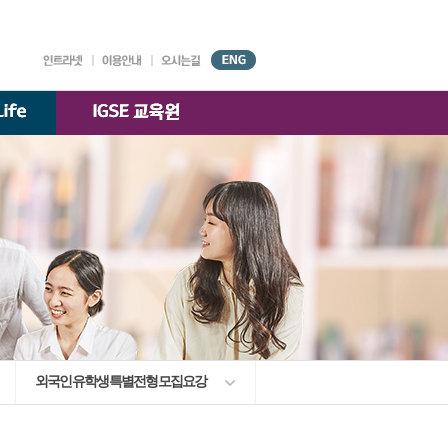
대학기구
원서접수
강의시간표
AGORA
시설안내
찾아오시는 길
국제경영학과
)
교수소개
K-융합경영
교수소개
전공
교수소개
한국·베트남 전문경영
교수소개
부속기관
학술정보원
외국인 유학생 특별전형 모집요강
교수·학생 지원센터
대학자체평가·
등록금심의위원회
대학정보 공시