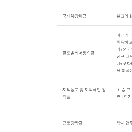
국제화장학금
본교와 
아래의 가
취득하고
가) 외
글로벌리더장학금
정규 교
나) 귀
을 외국
재외동포 및 재외국민 장
초,중,
학금
※ 2학기
근로장학금
학내 업