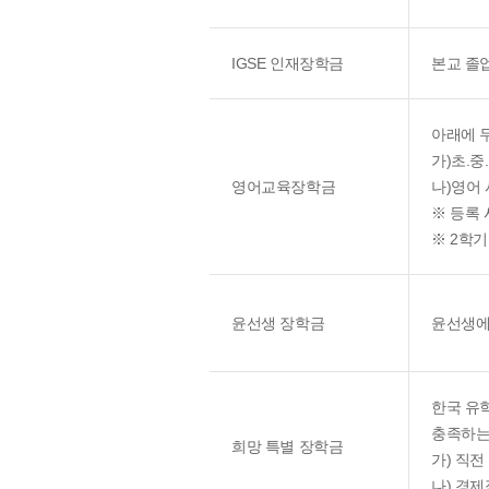
IGSE 인재장학금
본교 졸
아래에 
가)초.중
영어교육장학금
나)영어
※ 등록
※ 2학기
윤선생 장학금
윤선생에
한국 유
충족하는
희망 특별 장학금
가) 직전
나) 경