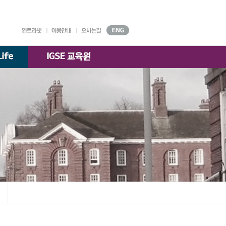
대학기구
원서접수
강의시간표
AGORA
시설안내
찾아오시는 길
국제경영학과
)
교수소개
K-융합경영
교수소개
전공
교수소개
한국·베트남 전문경영
교수소개
부속기관
학술정보원
교수·학생 지원센터
대학자체평가·
등록금심의위원회
대학정보 공시