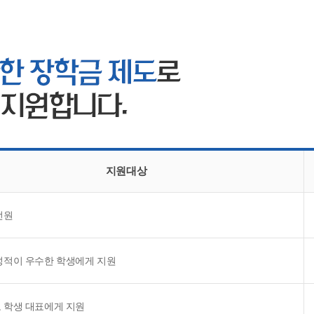
CMS 신청
언어교육융합학과
교수소개
업무추진비 공개
통번역학과
대학발전기금관리규정
적립금 운용 현황
한국어·베트남어통번역
응용언어학
지원대상
전원
성적이 우수한 학생에게 지원
 학생 대표에게 지원