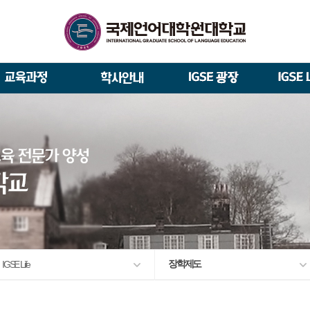
석사/박사과정 모집요강
About IGSE
석사과정
학사 일정
IGSE News
장학제도
총장실
재학생 · 졸업생 이야기
증명서 발급
IGSE 갤러리
대관안내
IGSE 소개
일반(내국인)전형 모집요강
언어교육융합학과
교수소개
역대 총장
통번역학과
언어교육융합학과
설립 이념과 비전
외국인 유학생 특별전형 모집요강
한국어·영어통번역전공
한국어·베트남어통번역(주간
TESOL & 영어교재개발(주간)
학교법인
한국어·베트남어통번역
영어·한국어교육(야간)
한국어·영어통번역(야간)
IGSE 발자취
외국어로서의 한국어교육(주간)
규정
학업 활동
IT 지원 안내
출간·출시
학교 상징
유학생 원서 접수
입학 FAQ
장학제도
IGSE Life
발전기금 안내
박사과정
예·결산공고