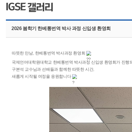
CMS 신청
언어교육융합학
대학발전기금관
응용언어학
2026 봄학기 한베통번역 박사 과정 신입생 환영회
따뜻한 만남, 한베통번역 박사과정 환영회
국제언어대학원대학교 한베통번역 박사과정 신입생 환영회가 진행
구본석 교수님과 선배들과 함께한 따뜻한 시간,
새롭게 시작될 여정을 응원합니다