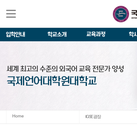
석사/박사과정
About IGSE
석사과정
학사 일정
IGSE News
장학제도
IGSE 소개
일반(내국인)전
언어교육융합학
설립 이념과 비
외국인 유학생 
TESOL & 영
모집요강
학교법인
영어·한국어교육
IGSE 발자취
외국어로서의 한
규정
학업 활동
IT 지원 안내
학교 상징
유학생 원서 접
Home
IGSE 광장
발전기금 안내
박사과정