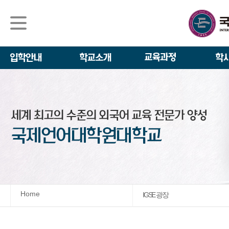
석사/박사과정
About IGSE
석사과정
학사 일정
IGSE News
장학제도
IGSE 소개
일반(내국인)전
언어교육융합학
설립 이념과 비
외국인 유학생 
TESOL & 영
모집요강
학교법인
영어·한국어교육
IGSE 발자취
외국어로서의 한
규정
학업 활동
IT 지원 안내
학교 상징
유학생 원서 접
Home
IGSE 광장
발전기금 안내
박사과정