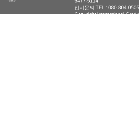
6477-5114,
입시문의 TEL : 080-804-0505
Copyright International Grad
Reserved.