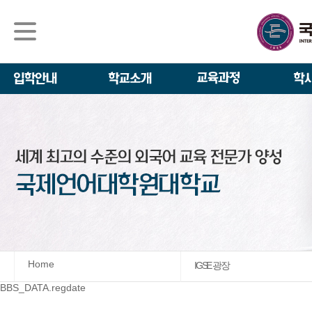
석사/박사과정
About IGSE
석사과정
학사 일정
IGSE News
장학제도
IGSE 소개
일반(내국인)전
언어교육융합학
설립 이념과 비
외국인 유학생 
TESOL & 영
모집요강
학교법인
영어·한국어교육
IGSE 발자취
외국어로서의 한
규정
학업 활동
IT 지원 안내
학교 상징
유학생 원서 접
Home
IGSE 광장
BBS_DATA.regdate
발전기금 안내
박사과정