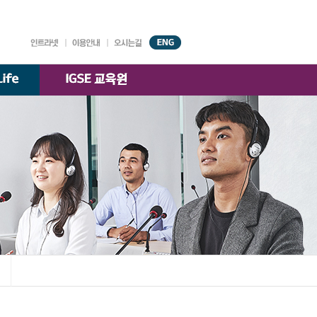
대학기구
원서접수
강의시간표
AGORA
시설안내
찾아오시는 길
국제경영학과
)
교수소개
K-융합경영
교수소개
전공
교수소개
한국·베트남 전문경영
교수소개
부속기관
학술정보원
교수·학생 지원센터
대학자체평가·
등록금심의위원회
대학정보 공시