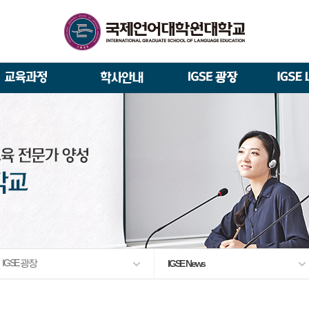
석사/박사과정 모집요강
About IGSE
석사과정
학사 일정
IGSE News
장학제도
총장실
재학생 · 졸업생 이야기
증명서 발급
IGSE 갤러리
대관안내
IGSE 소개
일반(내국인)전형 모집요강
언어교육융합학과
교수소개
역대 총장
통번역학과
언어교육융합학과
설립 이념과 비전
외국인 유학생 특별전형 모집요강
한국어·영어통번역전공
한국어·베트남어통번역(주간
TESOL & 영어교재개발(주간)
학교법인
한국어·베트남어통번역
영어·한국어교육(야간)
한국어·영어통번역(야간)
IGSE 발자취
외국어로서의 한국어교육(주간)
규정
학업 활동
IT 지원 안내
출간·출시
학교 상징
유학생 원서 접수
입학 FAQ
IGSE 광장
IGSE News
발전기금 안내
박사과정
예·결산공고