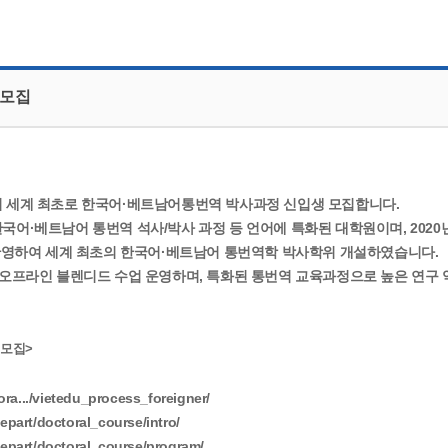
CMS 신청
언어교육융합학과
교수소개
업무추진비 공개
통번역학과
대학발전기금관리규정
적립금 운용 현황
한국어·베트남어통번역
응용언어학
 모집
세계 최초로 한국어·베트남어통번역 박사과정 신입생 모집합니다.
·베트남어 통번역 석사/박사 과정 등 언어에 특화된 대학원이며, 2020
반영하여 세계 최초의 한국어·베트남어 통번역학 박사학위 개설하였습니다.
오프라인 블렌디드 수업 운영하며, 특화된 통번역 교육과정으로 높은 연구 
 모집>
tora.../vietedu_process_foreigner/
epart/doctoral_course/intro/
depart/doctoral_course/program/