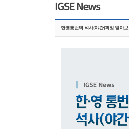
한영통번역 석사(야간)과정 알아