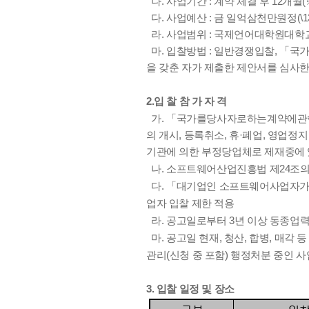
나. 사업기간 : 계약 체결 후 12개월
다. 사업예산 : 금 일억삼천만원정(\130
라. 사업범위 : 국제언어대학원대학
마. 입찰방법 : 일반경쟁입찰, 「국
을 갖춘 자가 제출한 제안서를 심사
2.입 찰 참 가 자 격
가. 「국가를당사자로하는계약에관한법
의 개시, 등록취소, 휴·폐업, 영업정지
기관에 의한 부정당업체로 제재중에 
나. 소프트웨어산업진흥법 제24조의
다. 「대기업인 소프트웨어사업자가 참여할
업자 입찰 제한 적용
라. 공고일로부터 3년 이상 동종업력
마. 공고일 현재, 청산, 합병, 매각
관리(신청 중 포함) 행정처분 중인 사
3. 입찰 일정 및 장소