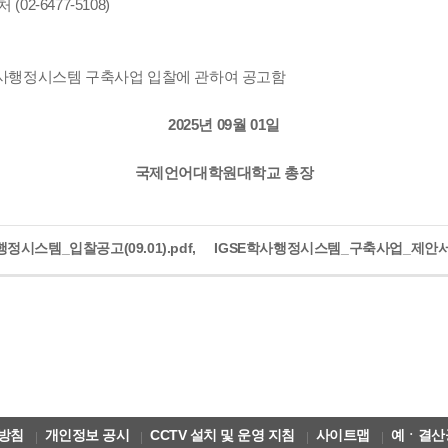
2-6477-5108)
사행정시스템 구축사업 입찰에 관하여 공고함
2025년 09월 01일
국제언어대학원대학교 총장
행정시스템_입찰공고(09.01).pdf,
IGSE학사행정시스템_구축사업_제안서(09
방침
개인정보 공시
CCTV 설치 및 운영 지침
사이트맵
예ㆍ결산