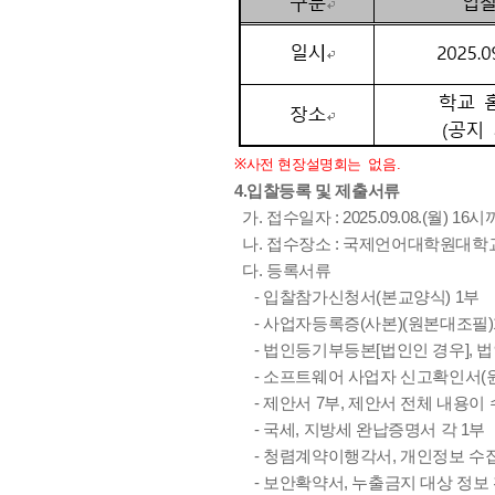
※
사전
현장설명회는
없음
.
4.입찰등록 및 제출서류
가. 접수일자 : 2025.09.08.(월) 16
나. 접수장소 : 국제언어대학원대학
다. 등록서류
- 입찰참가신청서(본교양식) 1부
- 사업자등록증(사본)(원본대조필)
- 법인등기부등본[법인인 경우], 
- 소프트웨어 사업자 신고확인서(원
- 제안서 7부, 제안서 전체 내용이 
- 국세, 지방세 완납증명서 각 1부
- 청렴계약이행각서, 개인정보 수집 
- 보안확약서, 누출금지 대상 정보 