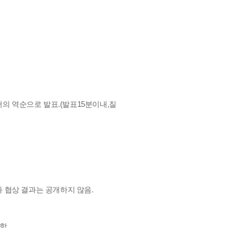
서의 역순으로 발표.(발표15분이내,질
 협상 결과는 공개하지 않음.
함.