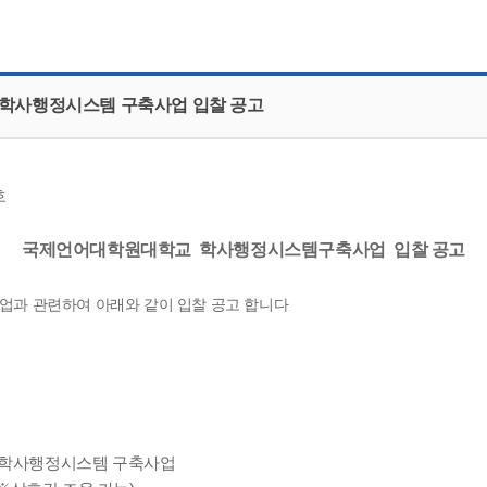
CMS 신청
언어교육융합학과
교수소개
업무추진비 공개
통번역학과
대학발전기금관리규정
적립금 운용 현황
한국어·베트남어통번역
응용언어학
 학사행정시스템 구축사업 입찰 공고
호
국제언어대학원대학교 학사행정시스템구축사업 입찰 공고
과 관련하여 아래와 같이 입찰 공고 합니다
 학사행정시스템 구축사업