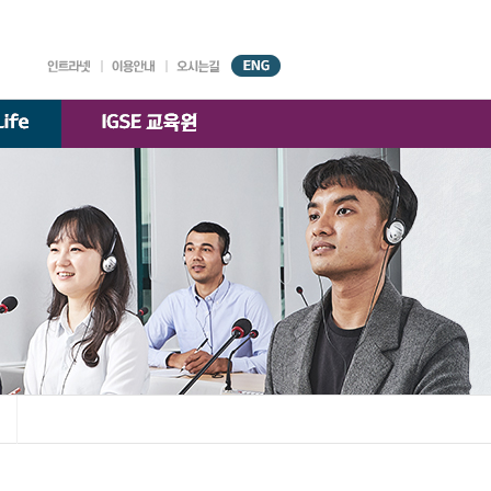
대학기구
원서접수
강의시간표
AGORA
시설안내
찾아오시는 길
국제경영학과
)
교수소개
K-융합경영
교수소개
전공
교수소개
한국·베트남 전문경영
교수소개
부속기관
학술정보원
교수·학생 지원센터
대학자체평가·
등록금심의위원회
대학정보 공시