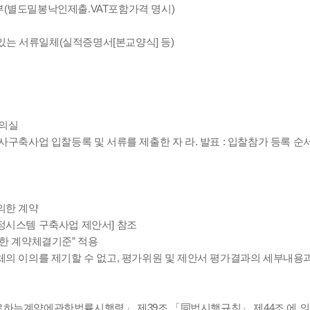
부(별도밀봉낙인제출.VAT포함가격 명시)
있는 서류일체(실적증명서[본교양식] 등)
회의실
사구축사업 입찰등록 및 서류를 제출한 자 라. 발표 : 입찰참가 등록 순
의한 계약
정시스템 구축사업 제안서] 참조
한 계약체결기준” 적용
의 이의를 제기할 수 없고, 평가위원 및 제안서 평가결과의 세부내용과
하는계약에관한법률시행령」 제39조,「同법시행규칙」 제44조 에 의