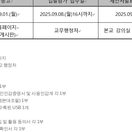
시까지
교 행정처
1부
법인인감증명서 및 사용인감계 각 1부
본대조필) 1부
수록된 USB 1개
및 활용 동의서 각 1부
확인서 각 1부