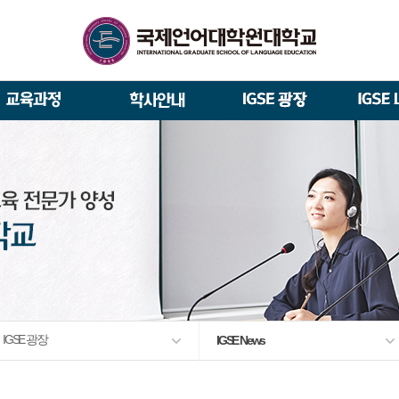
석사/박사과정 모집요강
About IGSE
석사과정
학사 일정
IGSE News
장학제도
총장실
재학생 · 졸업생 이야기
증명서 발급
IGSE 갤러리
대관안내
IGSE 소개
일반(내국인)전형 모집요강
언어교육융합학과
교수소개
역대 총장
통번역학과
언어교육융합학과
설립 이념과 비전
외국인 유학생 특별전형 모집요강
한국어·영어통번역전공
한국어·베트남어통번역(주간
TESOL & 영어교재개발(주간)
학교법인
한국어·베트남어통번역
영어·한국어교육(야간)
한국어·영어통번역(야간)
IGSE 발자취
외국어로서의 한국어교육(주간)
규정
학업 활동
IT 지원 안내
출간·출시
학교 상징
유학생 원서 접수
입학 FAQ
IGSE 광장
IGSE News
발전기금 안내
박사과정
예·결산공고