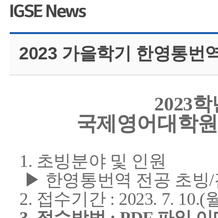
CMS 신청
언어교육융합학
대학발전기금관
응용언어학
2023 가을학기 한영통번
2023
국제영어대학원
1. 초빙분야 및 인원
▶ 한영통번역 전공 초빙/
2. 접수기간 : 2023. 7. 10.(월)