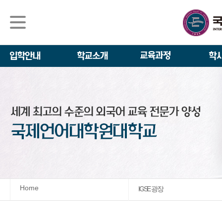
석사/박사과정
About IGSE
석사과정
학사 일정
IGSE News
장학제도
IGSE 소개
일반(내국인)전
언어교육융합학
설립 이념과 비
외국인 유학생 
TESOL & 영
모집요강
학교법인
영어·한국어교육
IGSE 발자취
외국어로서의 한
규정
학업 활동
IT 지원 안내
학교 상징
유학생 원서 접
Home
IGSE 광장
발전기금 안내
박사과정