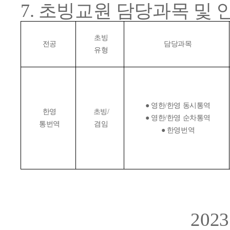
7. 초빙교원 담당과목 및 
초빙
전공
담당과목
유형
● 영한/한영 동시통역
한영
초빙/
● 영한/한영 순차통역
통번역
겸임
● 한영번역
202