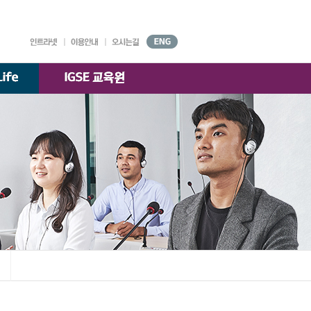
대학기구
원서접수
강의시간표
AGORA
시설안내
찾아오시는 길
국제경영학과
)
교수소개
K-융합경영
교수소개
전공
교수소개
한국·베트남 전문경영
교수소개
부속기관
학술정보원
교수·학생 지원센터
대학자체평가·
등록금심의위원회
대학정보 공시