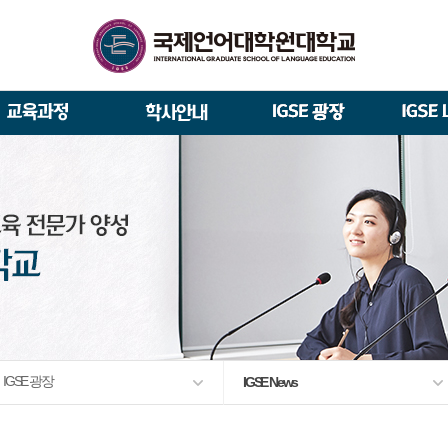
석사/박사과정 모집요강
About IGSE
석사과정
학사 일정
IGSE News
장학제도
총장실
재학생 · 졸업생 이야기
증명서 발급
IGSE 갤러리
대관안내
IGSE 소개
일반(내국인)전형 모집요강
언어교육융합학과
교수소개
역대 총장
통번역학과
언어교육융합학과
설립 이념과 비전
외국인 유학생 특별전형 모집요강
한국어·영어통번역전공
한국어·베트남어통번역(주간
TESOL & 영어교재개발(주간)
학교법인
한국어·베트남어통번역
영어·한국어교육(야간)
한국어·영어통번역(야간)
IGSE 발자취
외국어로서의 한국어교육(주간)
규정
학업 활동
IT 지원 안내
출간·출시
학교 상징
유학생 원서 접수
입학 FAQ
IGSE 광장
IGSE News
발전기금 안내
박사과정
예·결산공고