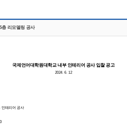
CMS 신청
언어교육융합학과
교수소개
업무추진비 공개
통번역학과
대학발전기금관리규정
적립금 운용 현황
한국어·베트남어통번역
응용언어학
5층 리모델링 공사
국제언어대학원대학교 내부 인테리어 공사 입찰 공고
2024. 6. 12
부 인테리어 공사
10