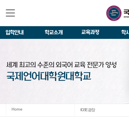
석사/박사과정
About IGSE
석사과정
학사 일정
IGSE News
장학제도
IGSE 소개
일반(내국인)전
언어교육융합학
설립 이념과 비
외국인 유학생 
TESOL & 영
모집요강
학교법인
영어·한국어교육
IGSE 발자취
외국어로서의 한
규정
학업 활동
IT 지원 안내
학교 상징
유학생 원서 접
Home
IGSE 광장
발전기금 안내
박사과정