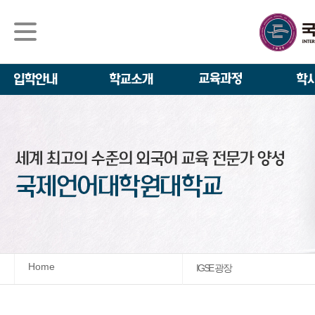
석사/박사과정
About IGSE
석사과정
학사 일정
IGSE News
장학제도
IGSE 소개
일반(내국인)전
언어교육융합학
설립 이념과 비
외국인 유학생 
TESOL & 영
모집요강
학교법인
영어·한국어교육
IGSE 발자취
외국어로서의 한
규정
학업 활동
IT 지원 안내
학교 상징
유학생 원서 접
Home
IGSE 광장
발전기금 안내
박사과정