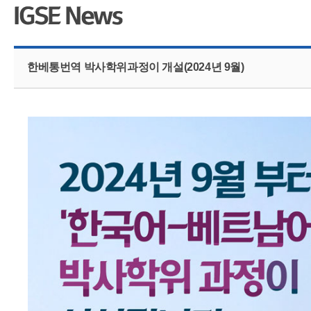
CMS 신청
언어교육융합학
대학발전기금관
응용언어학
한베통번역 박사학위과정이 개설(2024년 9월)