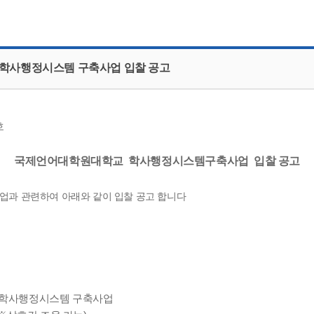
CMS 신청
언어교육융합학과
교수소개
업무추진비 공개
통번역학과
대학발전기금관리규정
적립금 운용 현황
한국어·베트남어통번역
응용언어학
 학사행정시스템 구축사업 입찰 공고
호
국제언어대학원대학교 학사행정시스템구축사업 입찰 공고
과 관련하여 아래와 같이 입찰 공고 합니다
 학사행정시스템 구축사업