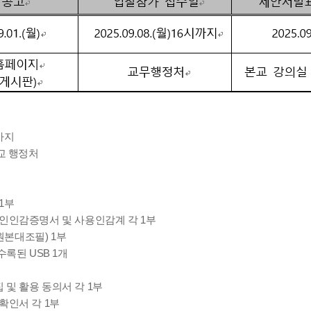
시까지
교 행정처
1부
법인인감증명서 및 사용인감계 각 1부
본대조필) 1부
수록된 USB 1개
및 활용 동의서 각 1부
확인서 각 1부