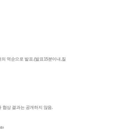
서의 역순으로 발표.(발표15분이내,질
 협상 결과는 공개하지 않음.
함.