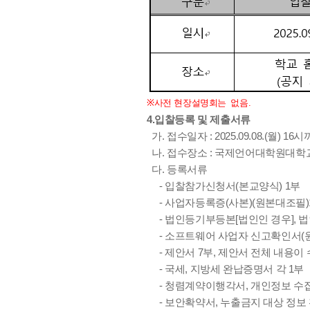
※
사전
현장설명회는
없음
.
4.입찰등록 및 제출서류
가. 접수일자 : 2025.09.08.(월) 16
나. 접수장소 : 국제언어대학원대학
다. 등록서류
- 입찰참가신청서(본교양식) 1부
- 사업자등록증(사본)(원본대조필)
- 법인등기부등본[법인인 경우], 
- 소프트웨어 사업자 신고확인서(원
- 제안서 7부, 제안서 전체 내용이 
- 국세, 지방세 완납증명서 각 1부
- 청렴계약이행각서, 개인정보 수집 
- 보안확약서, 누출금지 대상 정보 