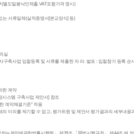
부(별도밀봉낙인제출.VAT포함가격 명시)
있는 서류일체(실적증명서[본교양식] 등)
회의실
사구축사업 입찰등록 및 서류를 제출한 자 라. 발표 : 입찰참가 등록 순
의한 계약
정시스템 구축사업 제안서] 참조
한 계약체결기준” 적용
의 이의를 제기할 수 없고, 평가위원 및 제안서 평가결과의 세부내용과
하는계약에관한법률시행령」 제39조,「同법시행규칙」 제44조 에 의