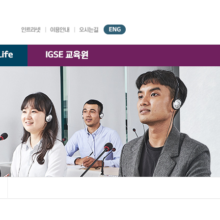
대학기구
원서접수
강의시간표
AGORA
시설안내
찾아오시는 길
국제경영학과
)
교수소개
K-융합경영
교수소개
전공
교수소개
한국·베트남 전문경영
교수소개
부속기관
학술정보원
교수·학생 지원센터
대학자체평가·
등록금심의위원회
대학정보 공시