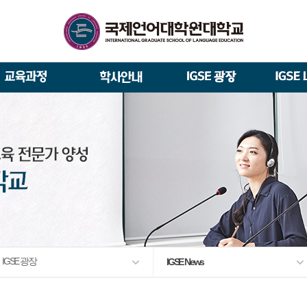
석사/박사과정 모집요강
About IGSE
석사과정
학사 일정
IGSE News
장학제도
총장실
재학생 · 졸업생 이야기
증명서 발급
IGSE 갤러리
대관안내
IGSE 소개
일반(내국인)전형 모집요강
언어교육융합학과
교수소개
역대 총장
통번역학과
언어교육융합학과
설립 이념과 비전
외국인 유학생 특별전형 모집요강
한국어·영어통번역전공
한국어·베트남어통번역(주간
TESOL & 영어교재개발(주간)
학교법인
한국어·베트남어통번역
영어·한국어교육(야간)
한국어·영어통번역(야간)
IGSE 발자취
외국어로서의 한국어교육(주간)
규정
학업 활동
IT 지원 안내
출간·출시
학교 상징
유학생 원서 접수
입학 FAQ
IGSE 광장
IGSE News
발전기금 안내
박사과정
예·결산공고