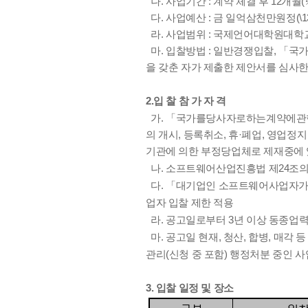
나. 사업기간 : 계약 체결 후 12개월
다. 사업예산 : 금 일억삼천만원정(\130
라. 사업범위 : 국제언어대학원대학
마. 입찰방법 : 일반경쟁입찰, 「국
을 갖춘 자가 제출한 제안서를 심사
2.입 찰 참 가 자 격
가. 「국가를당사자로하는계약에관한법
의 개시, 등록취소, 휴·폐업, 영업정지
기관에 의한 부정당업체로 제재중에 
나. 소프트웨어산업진흥법 제24조의
다. 「대기업인 소프트웨어사업자가 참여할
업자 입찰 제한 적용
라. 공고일로부터 3년 이상 동종업력
마. 공고일 현재, 청산, 합병, 매각
관리(신청 중 포함) 행정처분 중인 사
3. 입찰 일정 및 장소