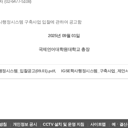
2-6477-5108)
사행정시스템 구축사업 입찰에 관하여 공고함
2025년 09월 01일
국제언어대학원대학교 총장
행정시스템_입찰공고(09.01).pdf,
IGSE학사행정시스템_구축사업_제안서(09
방침
개인정보 공시
CCTV 설치 및 운영 지침
사이트맵
예ㆍ결산