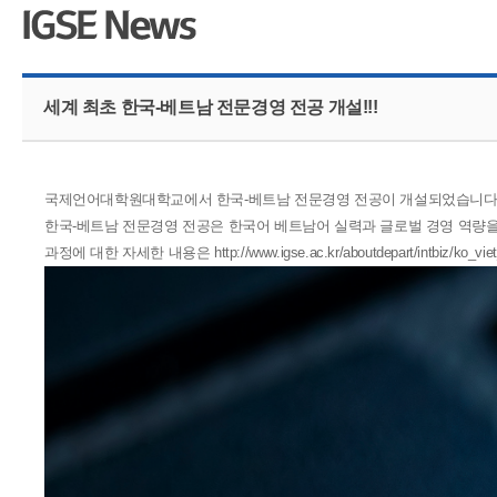
CMS 신청
언어교육융합학
대학발전기금관
응용언어학
세계 최초 한국-베트남 전문경영 전공 개설!!!
국제언어대학원대학교에서
한국-베트남 전문경영 전공이 개설되었습니다
한국-베트남 전문경영 전공은
한국어 베트남어 실력과 글로벌 경영 역량을
과정에 대한 자세한 내용은
http://www.igse.ac.kr/aboutdepart/intbiz/ko_vi