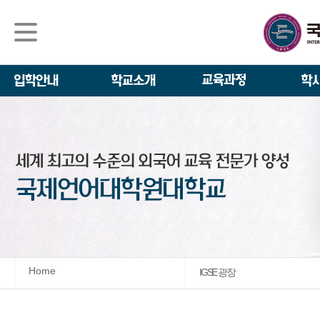
석사/박사과정
About IGSE
석사과정
학사 일정
IGSE News
장학제도
IGSE 소개
일반(내국인)전
언어교육융합학
설립 이념과 비
외국인 유학생 
TESOL & 영
모집요강
학교법인
영어·한국어교육
IGSE 발자취
외국어로서의 한
규정
학업 활동
IT 지원 안내
학교 상징
유학생 원서 접
Home
IGSE 광장
발전기금 안내
박사과정