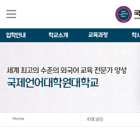
석사/박사과정
About IGSE
석사과정
학사 일정
IGSE News
장학제도
IGSE 소개
일반(내국인)전
언어교육융합학
설립 이념과 비
외국인 유학생 
TESOL & 영
모집요강
학교법인
영어·한국어교육
IGSE 발자취
외국어로서의 한
규정
학업 활동
IT 지원 안내
학교 상징
유학생 원서 접
Home
IGSE 광장
발전기금 안내
박사과정