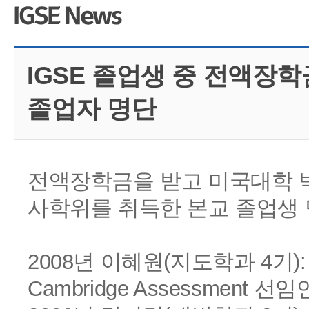
CMS 신청
언어교육융합학
대학발전기금관
응용언어학
IGSE 졸업생 중 전액장
졸업자 명단
전액장학금을 받고 미국대학 
사학위를 취득한 본교 졸업생
2008년 이혜원(지도학과 4기): Iow
Cambridge Assessment 선