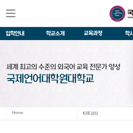
석사/박사과정
About IGSE
석사과정
학사 일정
IGSE News
장학제도
IGSE 소개
일반(내국인)전
언어교육융합학
설립 이념과 비
외국인 유학생 
TESOL & 영
모집요강
학교법인
영어·한국어교육
IGSE 발자취
외국어로서의 한
규정
학업 활동
IT 지원 안내
학교 상징
유학생 원서 접
Home
IGSE 광장
발전기금 안내
박사과정