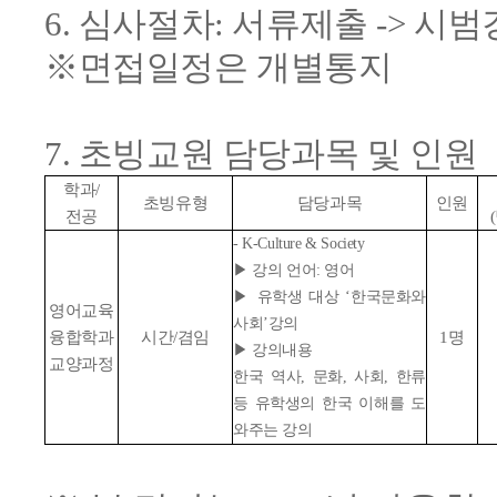
6. 심사절차: 서류제출 -> 시
※면접일정은 개별통지
7. 초빙교원 담당과목 및 인원
학과/
초빙유형
담당과목
인원
전공
- K-Culture & Society
▶ 강의 언어: 영어
▶ 유학생 대상 ‘한국문화와
영어교육
사회’강의
융합학과
시간/겸임
1명
▶ 강의내용
교양과정
한국 역사, 문화, 사회, 한류
등 유학생의 한국 이해를 도
와주는 강의