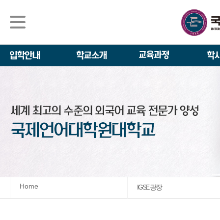
석사/박사과정
About IGSE
석사과정
학사 일정
IGSE News
장학제도
IGSE 소개
일반(내국인)전
언어교육융합학
설립 이념과 비
외국인 유학생 
TESOL & 영
모집요강
학교법인
영어·한국어교육
IGSE 발자취
외국어로서의 한
규정
학업 활동
IT 지원 안내
학교 상징
유학생 원서 접
Home
IGSE 광장
발전기금 안내
박사과정