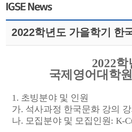
CMS 신청
언어교육융합학
대학발전기금관
응용언어학
2022학년도 가을학기 한
2022
국제영어대학원
1. 초빙분야 및 인원
가. 석사과정 한국문화 강의 
나. 모집분야 및 모집인원: K-Cul