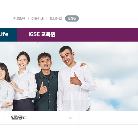
대학기구
원서접수
강의시간표
AGORA
시설안내
찾아오시는 길
국제경영학과
)
교수소개
K-융합경영
교수소개
전공
교수소개
한국·베트남 전문경영
교수소개
부속기관
학술정보원
입찰공고
교수·학생 지원센터
대학자체평가·
등록금심의위원회
대학정보 공시