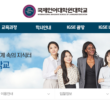
석사/박사과정 모집요강
About IGSE
석사과정
학사 일정
IGSE News
장학제도
총장실
재학생 · 졸업생 이야기
증명서 발급
IGSE 갤러리
대관안내
IGSE 소개
일반(내국인)전형 모집요강
언어교육융합학과
교수소개
역대 총장
통번역학과
언어교육융합학과
설립 이념과 비전
외국인 유학생 특별전형 모집요강
한국어·영어통번역전공
한국어·베트남어통번역(주간
TESOL & 영어교재개발(주간)
학교법인
한국어·베트남어통번역
영어·한국어교육(야간)
한국어·영어통번역(야간)
IGSE 발자취
외국어로서의 한국어교육(주간)
규정
학업 활동
IT 지원 안내
출간·출시
학교 상징
유학생 원서 접수
입학 FAQ
이용 안내
입찰 정보
발전기금 안내
박사과정
예·결산공고