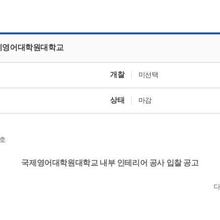
CMS 신청
언어교육융합학과
교수소개
업무추진비 공개
통번역학과
대학발전기금관리규정
적립금 운용 현황
한국어·베트남어통번역
응용언어학
국제영어대학원대학교
개찰
미선택
상태
마감
4호
국제영어대학원대학교 내부 인테리어 공사 입찰 공고
다