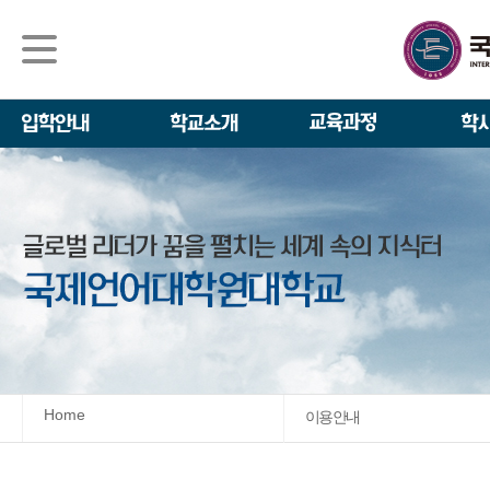
석사/박사과정
About IGSE
석사과정
학사 일정
IGSE News
장학제도
IGSE 소개
일반(내국인)전
언어교육융합학
설립 이념과 비
외국인 유학생 
TESOL & 영
모집요강
학교법인
영어·한국어교육
IGSE 발자취
외국어로서의 한
규정
학업 활동
IT 지원 안내
학교 상징
유학생 원서 접
Home
이용 안내
발전기금 안내
박사과정