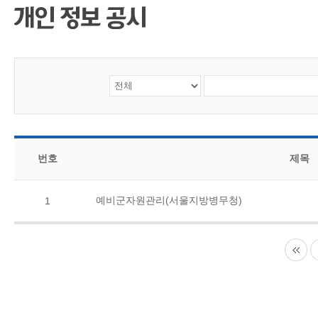
CMS 신청
언어교육융합학
대학발전기금관
응용언어학
번호
제목
예비군자원관리(서울지방병무청)
1