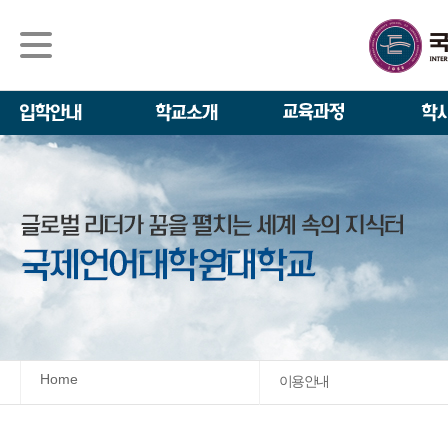
석사/박사과정
About IGSE
석사과정
학사 일정
IGSE News
장학제도
IGSE 소개
일반(내국인)전
언어교육융합학
설립 이념과 비
외국인 유학생 
TESOL & 영
모집요강
학교법인
영어·한국어교육
IGSE 발자취
외국어로서의 한
규정
학업 활동
IT 지원 안내
학교 상징
유학생 원서 접
Home
이용 안내
발전기금 안내
박사과정