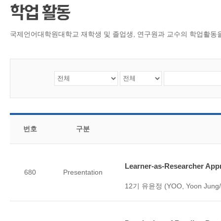
CMS 신청
언어교육융합학
대학발전기금관
응용언어학
국제언어대학원대학교 재학생 및 졸업생, 연구원과 교수의 학업활동
번호
구분
Learner-as-Researcher App
680
Presentation
12기 유윤정 (YOO, Yoon Jung/1