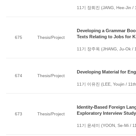
11기 장희진 (JANG, Hee-Jin / 1
Developing a Grammar Book 
Texts Relating to Jobs for 
675
Thesis/Project
11기 장주옥 (JHANG, Ju-Ok / 1
Developing Material for Eng
674
Thesis/Project
11기 이유진 (LEE, Youjin / 11th
Identity-Based Foreign Lan
Exploratory Interview Study
673
Thesis/Project
11기 윤세미 (YOON, Se-Mi / 11