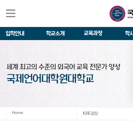
석사/박사과정
About IGSE
석사과정
학사 일정
IGSE News
장학제도
IGSE 소개
일반(내국인)전
언어교육융합학
설립 이념과 비
외국인 유학생 
TESOL & 영
모집요강
학교법인
영어·한국어교육
IGSE 발자취
외국어로서의 한
규정
학업 활동
IT 지원 안내
학교 상징
유학생 원서 접
Home
IGSE 광장
발전기금 안내
박사과정