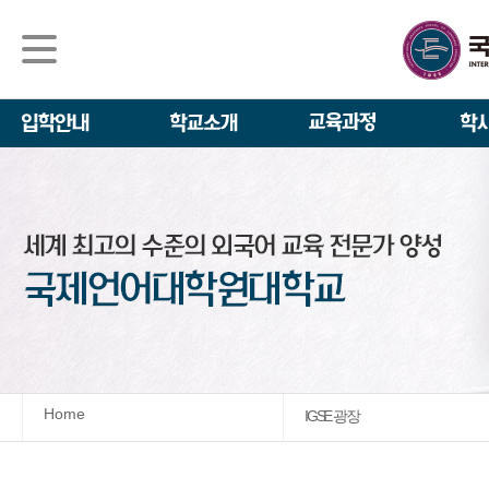
석사/박사과정
About IGSE
석사과정
학사 일정
IGSE News
장학제도
IGSE 소개
일반(내국인)전
언어교육융합학
설립 이념과 비
외국인 유학생 
TESOL & 영
모집요강
학교법인
영어·한국어교육
IGSE 발자취
외국어로서의 한
규정
학업 활동
IT 지원 안내
학교 상징
유학생 원서 접
Home
IGSE 광장
발전기금 안내
박사과정