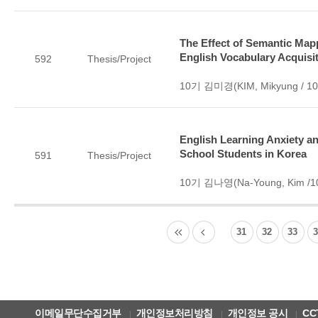
The Effect of Semantic Map
English Vocabulary Acquisi
592
Thesis/Project
10기 김미경(KIM, Mikyung / 10
English Learning Anxiety a
School Students in Korea
591
Thesis/Project
10기 김나영(Na-Young, Kim /10
31
32
33
이메일무단수집거부
개인정보처리방침
개인정보 공시
CC