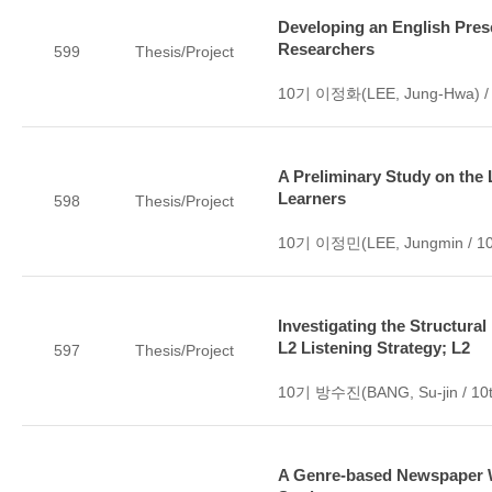
Developing an English Pres
Researchers
599
Thesis/Project
10기 이정화(LEE, Jung-Hwa) / 
A Preliminary Study on the 
Learners
598
Thesis/Project
10기 이정민(LEE, Jungmin / 10
Investigating the Structural
L2 Listening Strategy; L2
597
Thesis/Project
10기 방수진(BANG, Su-jin / 10t
A Genre-based Newspaper W