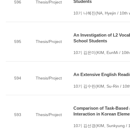
Students
596
Thesis/Project
10기 나혜진(NA, Hyejin / 10th 
An Investigation of L2 Voca
School Students
595
Thesis/Project
10기 김은미(KIM, EunMi / 10th
An Extensive English Readi
594
Thesis/Project
10기 김수린(KIM, Su-Rin / 10th
Comparison of Task-Based 
Interaction in Korean Elem
593
Thesis/Project
10기 김선경(KIM, Sunkyung / 1