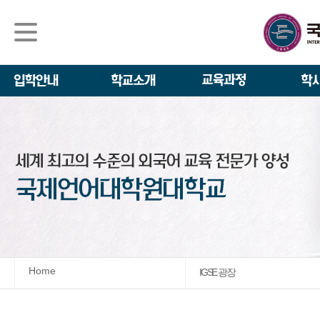
석사/박사과정
About IGSE
석사과정
학사 일정
IGSE News
장학제도
IGSE 소개
일반(내국인)전
언어교육융합학
설립 이념과 비
외국인 유학생 
TESOL & 영
모집요강
학교법인
영어·한국어교육
IGSE 발자취
외국어로서의 한
규정
학업 활동
IT 지원 안내
학교 상징
유학생 원서 접
Home
IGSE 광장
발전기금 안내
박사과정