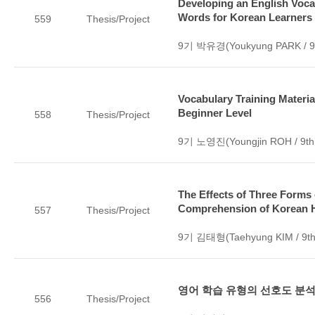
Developing an English Voc
Words for Korean Learners
559
Thesis/Project
9기 박유경(Youkyung PARK / 9t
Vocabulary Training Materia
Beginner Level
558
Thesis/Project
9기 노영진(Youngjin ROH / 9th
The Effects of Three Forms 
Comprehension of Korean H
557
Thesis/Project
9기 김태형(Taehyung KIM / 9th
영어 학습 유형의 선호도 분
556
Thesis/Project