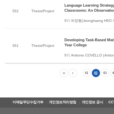
Language Learning Strategy
Classrooms: An Observatio
552
Thesis/Project
9기 허정행(Jeonghaeng HEO / 
Developing Task-Based Mate
Year College
551
Thesis/Project
9기 Anttonio COVELLO (Antton
41
42
43
이메일무단수집거부
개인정보처리방침
개인정보 공시
CC