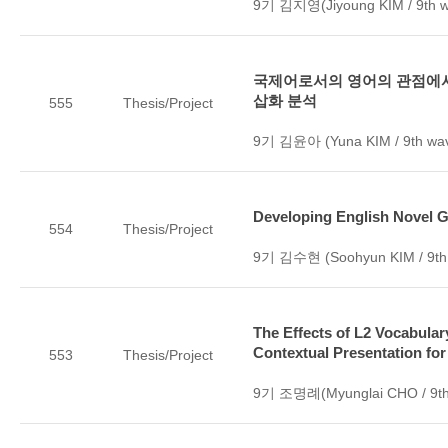
9기 김지영(Jiyoung KIM / 9th w
국제어로서의 영어의 관점에서
삽화 분석
555
Thesis/Project
9기 김윤아 (Yuna KIM / 9th wa
Developing English Novel G
554
Thesis/Project
9기 김수현 (Soohyun KIM / 9th
The Effects of L2 Vocabula
Contextual Presentation fo
553
Thesis/Project
9기 조명례(Myunglai CHO / 9th