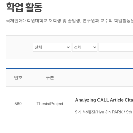
CMS 신청
언어교육융합학
대학발전기금관
응용언어학
국제언어대학원대학교 재학생 및 졸업생, 연구원과 교수의 학업활동
번호
구분
Analyzing CALL Article Cita
560
Thesis/Project
9기 박혜진(Hye Jin PARK / 9th