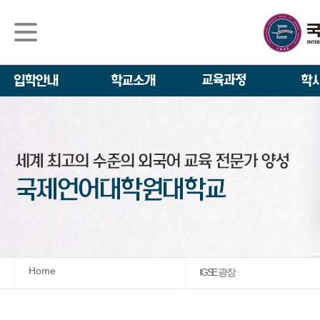
석사/박사과정
About IGSE
석사과정
학사 일정
IGSE News
장학제도
IGSE 소개
일반(내국인)전
언어교육융합학
설립 이념과 비
외국인 유학생 
TESOL & 영
모집요강
학교법인
영어·한국어교육
IGSE 발자취
외국어로서의 한
규정
학업 활동
IT 지원 안내
학교 상징
유학생 원서 접
Home
IGSE 광장
발전기금 안내
박사과정