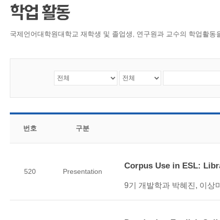
CMS 신청
언어교육융합학
대학발전기금관
응용언어학
국제언어대학원대학교 재학생 및 졸업생, 연구원과 교수의 학업활동
번호
구분
Corpus Use in ESL: Libr
520
Presentation
9기 개발학과 박혜진, 이상미