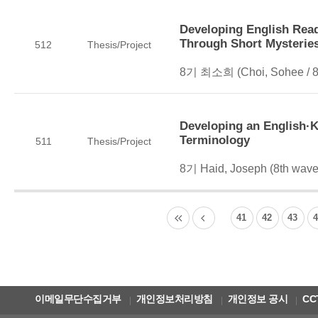
Developing English Read
Through Short Mysterie
512
Thesis/Project
8기 최소희 (Choi, Sohee / 8
Developing an English·Ko
Terminology
511
Thesis/Project
8기 Haid, Joseph (8th wave
41
42
43
이메일무단수집거부
개인정보처리방침
개인정보 공시
CC