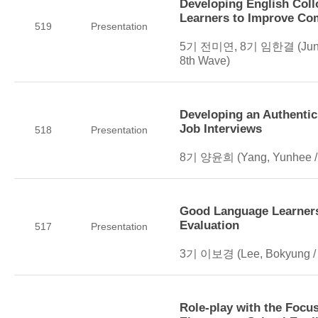
Developing English Coll
Learners to Improve C
519
Presentation
5기 전미연, 8기 임한결 (Jun, M
8th Wave)
Developing an Authentic
Job Interviews
518
Presentation
8기 양윤희 (Yang, Yunhee / 
Good Language Learners'
Evaluation
517
Presentation
3기 이보경 (Lee, Bokyung / 
Role-play with the Focus