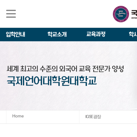
석사/박사과정
About IGSE
석사과정
학사 일정
IGSE News
장학제도
IGSE 소개
일반(내국인)전
언어교육융합학
설립 이념과 비
외국인 유학생 
TESOL & 영
모집요강
학교법인
영어·한국어교육
IGSE 발자취
외국어로서의 한
규정
학업 활동
IT 지원 안내
학교 상징
유학생 원서 접
Home
IGSE 광장
발전기금 안내
박사과정