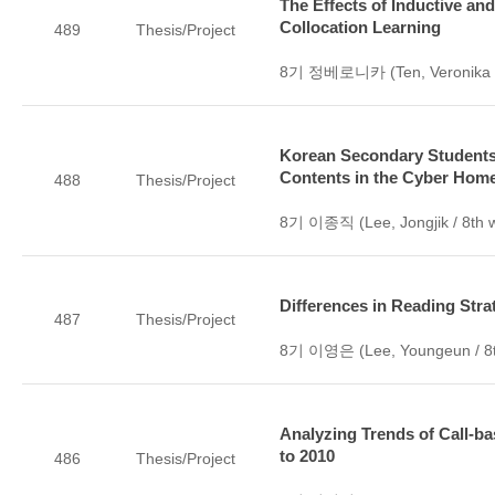
The Effects of Inductive an
Collocation Learning
489
Thesis/Project
8기 정베로니카 (Ten, Veronika /
Korean Secondary Students'
Contents in the Cyber Hom
488
Thesis/Project
8기 이종직 (Lee, Jongjik / 8th 
Differences in Reading Str
487
Thesis/Project
8기 이영은 (Lee, Youngeun / 8t
Analyzing Trends of Call-b
to 2010
486
Thesis/Project