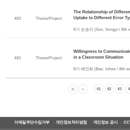
The Relationship of Differe
Uptake to Different Error T
482
Thesis/Project
8기 손송이 (Son, Songyi / 8th 
Willingness to Communicate
in a Classroom Situation
481
Thesis/Project
8기 배인희 (Bae, Inhee / 8th w
41
42
43
이메일무단수집거부
개인정보처리방침
개인정보 공시
CC