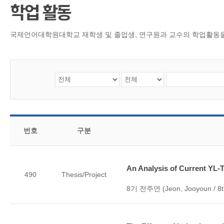
CMS 신청
언어교육융합학
대학발전기금관
응용언어학
국제언어대학원대학교 재학생 및 졸업생, 연구원과 교수의 학업활동
번호
구분
An Analysis of Current YL-
490
Thesis/Project
8기 전주연 (Jeon, Jooyoun / 8t