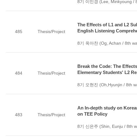
8기 이민경 (Lee, Minkyoung / 8
The Effects of L1 and L2 Su
English Listening Compreh
485
Thesis/Project
8기 옥아찬 (Og, Achan / 8th wa
Break the Code: The Effects
Elementary Students' L2 Re
484
Thesis/Project
8기 오현진 (Oh,Hyunjin / 8th w
An In-depth study on Korea
on TEE Policy
483
Thesis/Project
8기 신은주 (Shin, Eunju / 8th w