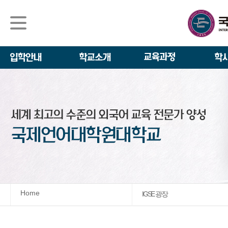
석사/박사과정
About IGSE
석사과정
학사 일정
IGSE News
장학제도
IGSE 소개
일반(내국인)전
언어교육융합학
설립 이념과 비
외국인 유학생 
TESOL & 영
모집요강
학교법인
영어·한국어교육
IGSE 발자취
외국어로서의 한
규정
학업 활동
IT 지원 안내
학교 상징
유학생 원서 접
Home
IGSE 광장
발전기금 안내
박사과정