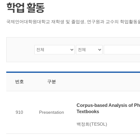
CMS 신청
언어교육융합학
대학발전기금관
응용언어학
국제언어대학원대학교 재학생 및 졸업생, 연구원과 교수의 학업활동
번호
구분
Corpus-based Analysis of Ph
Textbooks
910
Presentation
백정희(TESOL)