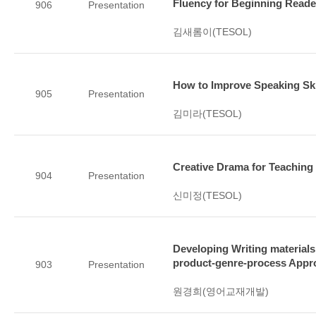
Fluency for Beginning Reade
906
Presentation
김새롬이(TESOL)
How to Improve Speaking Ski
905
Presentation
김미라(TESOL)
Creative Drama for Teaching
904
Presentation
신미정(TESOL)
Developing Writing materials
product-genre-process Appr
903
Presentation
원경희(영어교재개발)