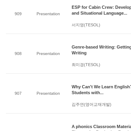
ESP for Cabin Crew: Develop
and Situational Language...
909
Presentation
서지영(TESOL)
Genre-based Writing: Gettin
Writing
908
Presentation
최미경(TESOL)
Why Can't We Learn English? 
Students with...
907
Presentation
김주연(영어교재개발)
A phonics Classroom Materi