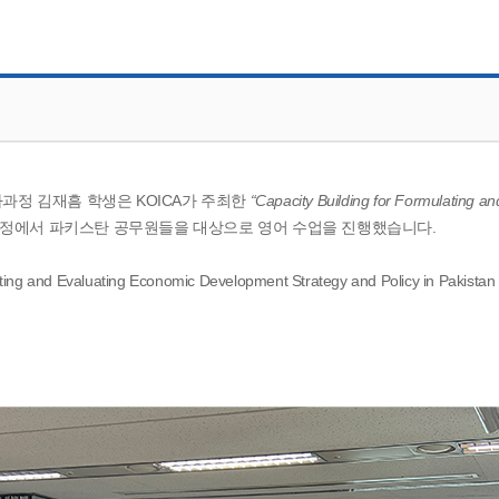
CMS 신청
언어교육융합학과
교수소개
업무추진비 공개
통번역학과
대학발전기금관리규정
적립금 운용 현황
한국어·베트남어통번역
응용언어학
정 김재흠 학생은 KOICA가 주최한
“Capacity Building for Formulating 
정에서 파키스탄 공무원들을 대상으로 영어 수업을 진행했습니다.
ting and Evaluating Economic Development Strategy and Policy in Pakistan