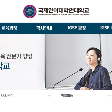
석사/박사과정 모집요강
About IGSE
석사과정
학사 일정
IGSE News
장학제도
총장실
재학생 · 졸업생 이야기
증명서 발급
IGSE 갤러리
대관안내
IGSE 소개
일반(내국인)전형 모집요강
언어교육융합학과
교수소개
역대 총장
통번역학과
언어교육융합학과
설립 이념과 비전
외국인 유학생 특별전형 모집요강
한국어·영어통번역전공
한국어·베트남어통번역(주간
TESOL & 영어교재개발(주간)
학교법인
한국어·베트남어통번역
영어·한국어교육(야간)
한국어·영어통번역(야간)
IGSE 발자취
외국어로서의 한국어교육(주간)
규정
학업 활동
IT 지원 안내
출간·출시
학교 상징
유학생 원서 접수
입학 FAQ
IGSE 광장
학업활동
발전기금 안내
박사과정
예·결산공고