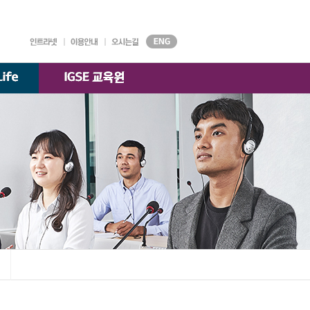
대학기구
원서접수
강의시간표
AGORA
시설안내
찾아오시는 길
국제경영학과
)
교수소개
K-융합경영
교수소개
전공
교수소개
한국·베트남 전문경영
교수소개
부속기관
학술정보원
교수·학생 지원센터
대학자체평가·
등록금심의위원회
대학정보 공시