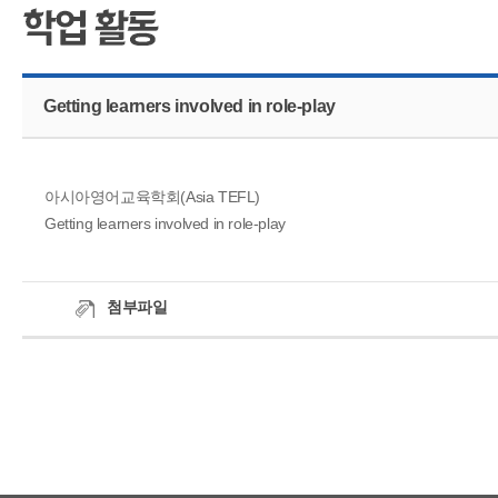
CMS 신청
언어교육융합학
대학발전기금관
응용언어학
Getting learners involved in role-play
아시아영어교육학회(Asia TEFL)
Getting learners involved in role-play
첨부파일