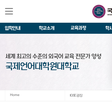
석사/박사과정
About IGSE
석사과정
학사 일정
IGSE News
장학제도
IGSE 소개
일반(내국인)전
언어교육융합학
설립 이념과 비
외국인 유학생 
TESOL & 영
모집요강
학교법인
영어·한국어교육
IGSE 발자취
외국어로서의 한
규정
학업 활동
IT 지원 안내
학교 상징
유학생 원서 접
Home
IGSE 광장
발전기금 안내
박사과정