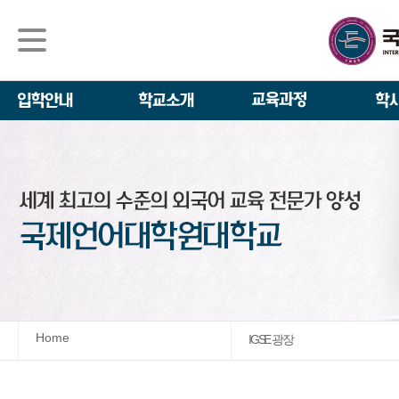
석사/박사과정
About IGSE
석사과정
학사 일정
IGSE News
장학제도
IGSE 소개
일반(내국인)전
언어교육융합학
설립 이념과 비
외국인 유학생 
TESOL & 영
모집요강
학교법인
영어·한국어교육
IGSE 발자취
외국어로서의 한
규정
학업 활동
IT 지원 안내
학교 상징
유학생 원서 접
Home
IGSE 광장
발전기금 안내
박사과정