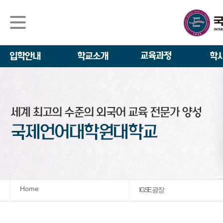
석사/박사과정
About IGSE
석사과정
학사 일정
IGSE News
장학제도
IGSE 소개
일반(내국인)전
언어교육융합학
설립 이념과 비
외국인 유학생 
TESOL & 영
모집요강
학교법인
영어·한국어교육
IGSE 발자취
외국어로서의 한
규정
학업 활동
IT 지원 안내
학교 상징
유학생 원서 접
Home
IGSE 광장
발전기금 안내
박사과정