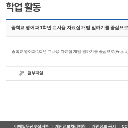
CMS 신청
언어교육융합학
대학발전기금관
응용언어학
중학교 영어과 1학년 교사용 자료집 개발-말하기를 중심으
중학교 영어과 1학년 교사용 자료집 개발-말하기를 중심으로(Project
첨부파일
이메일무단수집거부
개인정보처리방침
개인정보 공시
CC