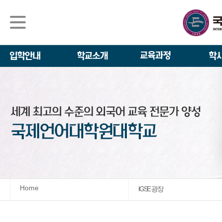
석사/박사과정
About IGSE
석사과정
학사 일정
IGSE News
장학제도
IGSE 소개
일반(내국인)전
언어교육융합학
설립 이념과 비
외국인 유학생 
TESOL & 영
모집요강
학교법인
영어·한국어교육
IGSE 발자취
외국어로서의 한
규정
학업 활동
IT 지원 안내
학교 상징
유학생 원서 접
Home
IGSE 광장
발전기금 안내
박사과정