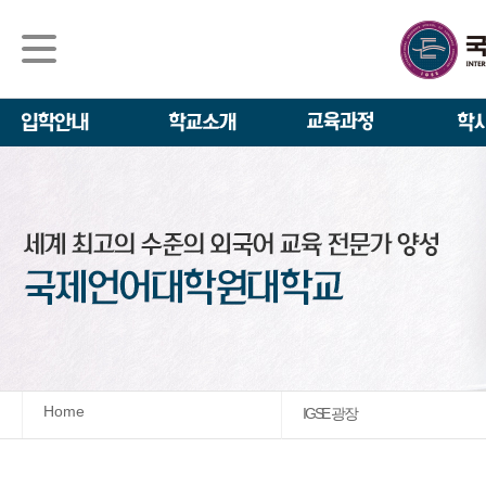
석사/박사과정
About IGSE
석사과정
학사 일정
IGSE News
장학제도
IGSE 소개
일반(내국인)전
언어교육융합학
설립 이념과 비
외국인 유학생 
TESOL & 영
모집요강
학교법인
영어·한국어교육
IGSE 발자취
외국어로서의 한
규정
학업 활동
IT 지원 안내
학교 상징
유학생 원서 접
Home
IGSE 광장
발전기금 안내
박사과정