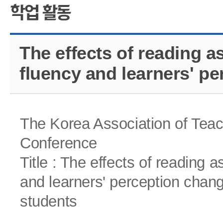
CMS 신청
언어교육융합학
대학발전기금관
응용언어학
The effects of reading 
fluency and learners' p
The Korea Association of Teac
Conference
Title : The effects of reading 
and learners' perception chan
students