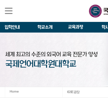
석사/박사과정
About IGSE
석사과정
학사 일정
IGSE News
장학제도
IGSE 소개
일반(내국인)전
언어교육융합학
설립 이념과 비
외국인 유학생 
TESOL & 영
모집요강
학교법인
영어·한국어교육
IGSE 발자취
외국어로서의 한
규정
학업 활동
IT 지원 안내
학교 상징
유학생 원서 접
Home
IGSE 광장
발전기금 안내
박사과정