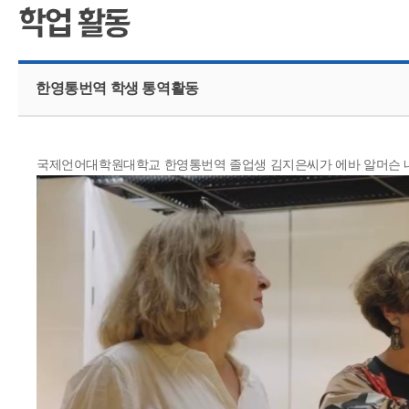
CMS 신청
언어교육융합학
대학발전기금관
응용언어학
한영통번역 학생 통역활동
국제언어대학원대학교 한영통번역 졸업생 김지은씨가 에바 알머슨 내