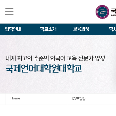
석사/박사과정
About IGSE
석사과정
학사 일정
IGSE News
장학제도
IGSE 소개
일반(내국인)전
언어교육융합학
설립 이념과 비
외국인 유학생 
TESOL & 영
모집요강
학교법인
영어·한국어교육
IGSE 발자취
외국어로서의 한
규정
학업 활동
IT 지원 안내
학교 상징
유학생 원서 접
Home
IGSE 광장
발전기금 안내
박사과정