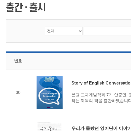
CMS 신청
언어교육융합학
대학발전기금관
응용언어학
번호
Story of English Conversa
30
본교 교재개발학과 7기 안중민, 권영민 
라는 제목의 책을 출간하였습니다. 
우리가 몰랐던 영어단어 이야