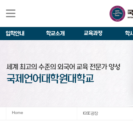
석사/박사과정
About IGSE
석사과정
학사 일정
IGSE News
장학제도
IGSE 소개
일반(내국인)전
언어교육융합학
설립 이념과 비
외국인 유학생 
TESOL & 영
모집요강
학교법인
영어·한국어교육
IGSE 발자취
외국어로서의 한
규정
학업 활동
IT 지원 안내
학교 상징
유학생 원서 접
Home
IGSE 광장
발전기금 안내
박사과정