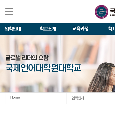
석사/박사과정
About IGSE
석사과정
학사 일정
IGSE News
장학제도
IGSE 소개
일반(내국인)전
언어교육융합학
설립 이념과 비
외국인 유학생 
TESOL & 영
모집요강
학교법인
영어·한국어교육
IGSE 발자취
외국어로서의 한
규정
학업 활동
IT 지원 안내
학교 상징
유학생 원서 접
Home
입학안내
발전기금 안내
박사과정