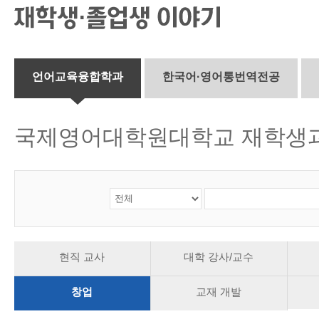
CMS 신청
언어교육융합학
대학발전기금관
응용언어학
언어교육융합학과
한국어·영어통번역전공
국제영어대학원대학교 재학생과
현직 교사
대학 강사/교수
창업
교재 개발