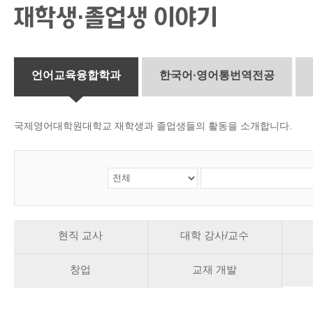
CMS 신청
언어교육융합학
대학발전기금관
응용언어학
언어교육융합학과
한국어·영어통번역전공
국제영어대학원대학교 재학생과 졸업생들의 활동을 소개합니다.
현직 교사
대학 강사/교수
창업
교재 개발