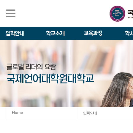
석사/박사과정
About IGSE
석사과정
학사 일정
IGSE News
장학제도
IGSE 소개
일반(내국인)전
언어교육융합학
설립 이념과 비
외국인 유학생 
TESOL & 영
모집요강
학교법인
영어·한국어교육
IGSE 발자취
외국어로서의 한
규정
학업 활동
IT 지원 안내
학교 상징
유학생 원서 접
Home
입학안내
발전기금 안내
박사과정