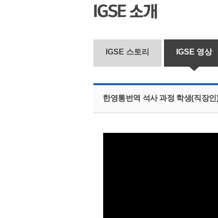
IGSE 스토리
IGSE 영상
한영통번역 석사 과정 학생(직장인