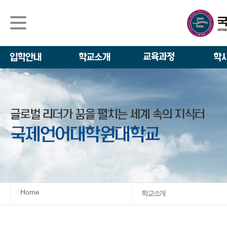
석사/박사과정
About IGSE
석사과정
학사 일정
IGSE News
장학제도
IGSE 소개
일반(내국인)전
언어교육융합학
설립 이념과 비
외국인 유학생 
TESOL & 영
모집요강
학교법인
영어·한국어교육
IGSE 발자취
외국어로서의 한
규정
학업 활동
IT 지원 안내
학교 상징
유학생 원서 접
Home
학교소개
발전기금 안내
박사과정