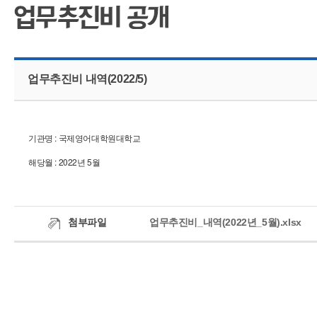
CMS 신청
언어교육융합학
대학발전기금관
응용언어학
업무추진비 내역(2022/5)
기관명 : 국제영어대학원대학교
해당월 : 2022년 5월
첨부파일
업무추진비_내역(2022년_5월).xlsx