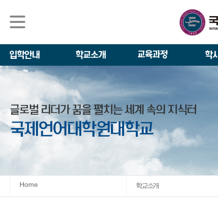
석사/박사과정
About IGSE
석사과정
학사 일정
IGSE News
장학제도
IGSE 소개
일반(내국인)전
언어교육융합학
설립 이념과 비
외국인 유학생 
TESOL & 영
모집요강
학교법인
영어·한국어교육
IGSE 발자취
외국어로서의 한
규정
학업 활동
IT 지원 안내
학교 상징
유학생 원서 접
Home
학교소개
발전기금 안내
박사과정