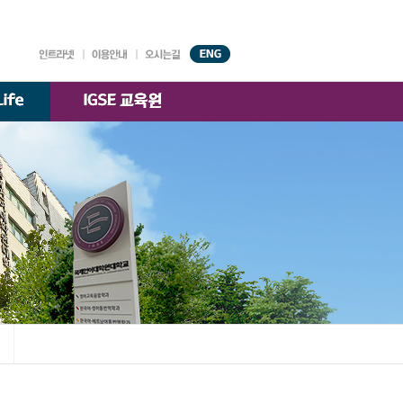
대학기구
원서접수
강의시간표
AGORA
시설안내
찾아오시는 길
국제경영학과
)
교수소개
K-융합경영
교수소개
전공
교수소개
한국·베트남 전문경영
교수소개
부속기관
학술정보원
교수·학생 지원센터
대학자체평가·
등록금심의위원회
대학정보 공시