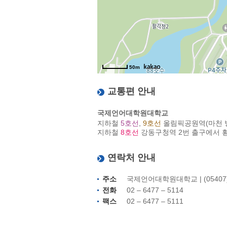
50m
교통편 안내
국제언어대학원대학교
지하철
5호선
,
9호선
올림픽공원역(마천 방면
지하철
8호선
강동구청역 2번 출구에서 횡단
연락처 안내
주소
국제언어대학원대학교 | (05407
전화
02 – 6477 – 5114
팩스
02 – 6477 – 5111