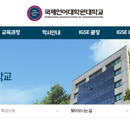
석사/박사과정 모집요강
About IGSE
석사과정
학사 일정
IGSE News
장학제도
총장실
재학생 · 졸업생 이야기
증명서 발급
IGSE 갤러리
대관안내
IGSE 소개
일반(내국인)전형 모집요강
언어교육융합학과
교수소개
역대 총장
통번역학과
언어교육융합학과
설립 이념과 비전
외국인 유학생 특별전형 모집요강
한국어·영어통번역전공
한국어·베트남어통번역(주간
TESOL & 영어교재개발(주간)
학교법인
한국어·베트남어통번역
영어·한국어교육(야간)
한국어·영어통번역(야간)
IGSE 발자취
외국어로서의 한국어교육(주간)
규정
학업 활동
IT 지원 안내
출간·출시
학교 상징
유학생 원서 접수
입학 FAQ
학교소개
찾아오시는 길
발전기금 안내
박사과정
예·결산공고