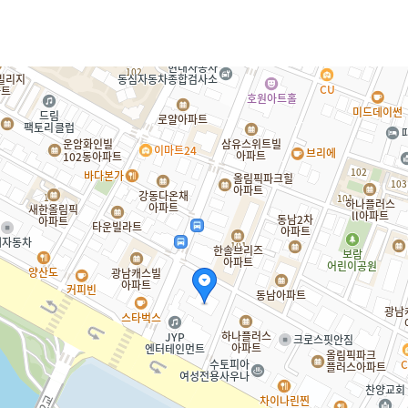
CMS 신청
언어교육융합학과
교수소개
업무추진비 공개
통번역학과
대학발전기금관리규정
적립금 운용 현황
한국어·베트남어통번역
응용언어학