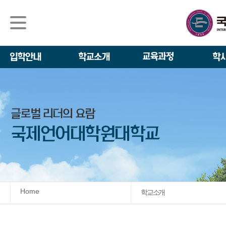
석사/박사과정
About IGSE
석사과정
학사 일정
IGSE News
장학제도
IGSE 소개
일반(내국인)전
언어교육융합학
설립 이념과 비
외국인 유학생 
TESOL & 영
모집요강
학교법인
영어·한국어교육
IGSE 발자취
외국어로서의 한
규정
학업 활동
IT 지원 안내
학교 상징
유학생 원서 접
Home
학교소개
발전기금 안내
박사과정